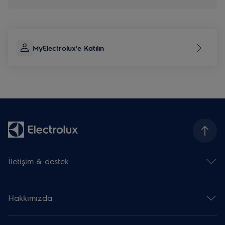
MyElectrolux’e Katılın
İletişim & destek
İletişim
Kullanma kılavuzu indir
Hakkımızda
Destek
Yetkili Servis Merkezleri
Electrolux Group
Garanti