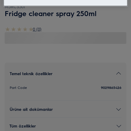
M3RCS301
Fridge cleaner spray 250ml
0 (0)
Temel teknik özellikler
Part Code
9029865426
Ürüne ait dokümanlar
Tüm özellikler