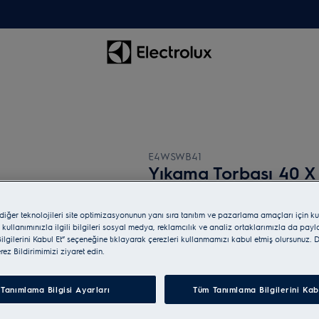
E4WSWB41
Yıkama Torbası 40 X
5 (7)
 diğer teknolojileri site optimizasyonunun yanı sıra tanıtım ve pazarlama amaçları için ku
 kullanımınızla ilgili bilgileri sosyal medya, reklamcılık ve analiz ortaklarımızla da pay
lgilerini Kabul Et” seçeneğine tıklayarak çerezleri kullanmamızı kabul etmiş olursunuz. D
erez Bildirimimizi ziyaret edin.
Tanımlama Bilgisi Ayarları
Tüm Tanımlama Bilgilerini Kab