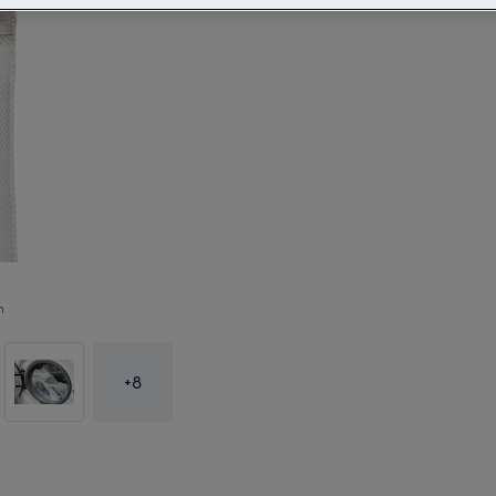
n
+
8