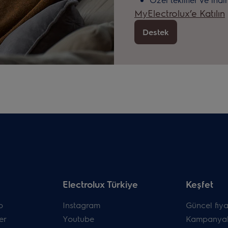
MyElectrolux’e Katılın
Destek
Electrolux Türkiye
Keşfet
p
Instagram
Güncel fiyat
er
Youtube
Kampanyal