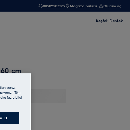
08502503589
Mağaza bulucu
Oturum aç
Keşfet
Destek
 60 cm
llanıyoruz.
laşıyoruz. “Tüm
aha fazla bilgi
ul Et