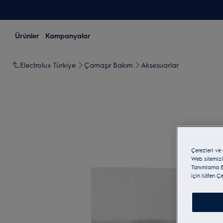
Ürünler
Kampanyalar
Electrolux Türkiye
Çamaşır Bakım
Aksesuarlar
Çerezleri ve
Web sitemizi
Tanımlama Bi
için lütfen Ç