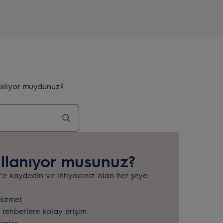
biliyor muydunuz?
llanıyor musunuz?
x’e kaydedin ve ihtiyacınız olan her şeye
hizmet
 rehberlere kolay erişim
rimler