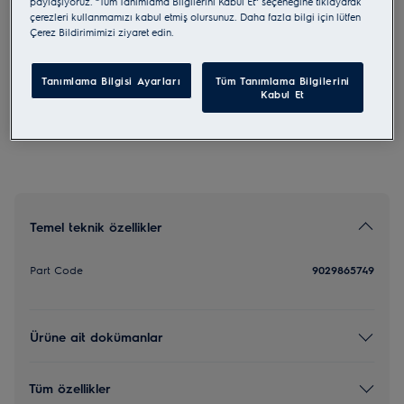
paylaşıyoruz. “Tüm Tanımlama Bilgilerini Kabul Et” seçeneğine tıklayarak
çerezleri kullanmamızı kabul etmiş olursunuz. Daha fazla bilgi için lütfen
ECFB03ST
Çerez Bildirimimizi ziyaret edin.
Carbon Filter
Tanımlama Bilgisi Ayarları
Tüm Tanımlama Bilgilerini
5 (1)
Kabul Et
Temel teknik özellikler
Part Code
9029865749
Ürüne ait dokümanlar
Tüm özellikler