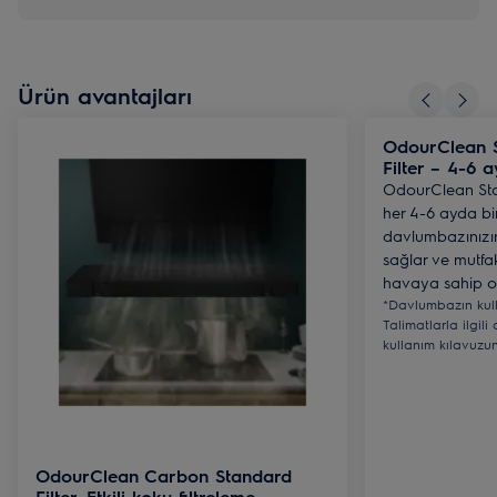
Ürün avantajları
OdourClean 
Filter – 4-6 
OdourClean Sta
her 4-6 ayda bir
davlumbazınızın
sağlar ve mutfa
havaya sahip ol
*Davlumbazın kull
Talimatlarla ilgili
kullanım kılavuzu
OdourClean Carbon Standard
Filter. Etkili koku filtreleme.