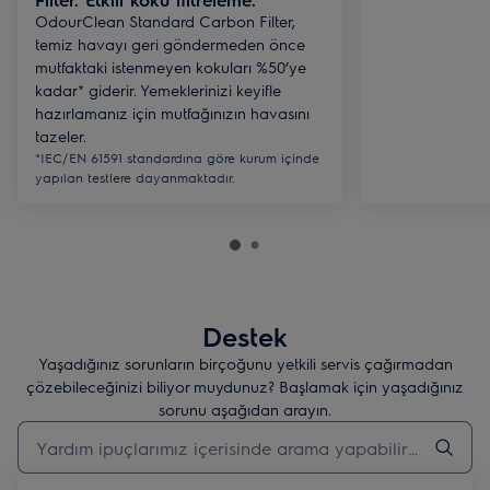
OdourClean Standard Carbon Filter,
temiz havayı geri göndermeden önce
mutfaktaki istenmeyen kokuları %50’ye
kadar* giderir. Yemeklerinizi keyifle
hazırlamanız için mutfağınızın havasını
tazeler.
*IEC/EN 61591 standardına göre kurum içinde
yapılan testlere dayanmaktadır.
Destek
Yaşadığınız sorunların birçoğunu yetkili servis çağırmadan
çözebileceğinizi biliyor muydunuz? Başlamak için yaşadığınız
sorunu aşağıdan arayın.
Destek makalelerini aramak için yazın