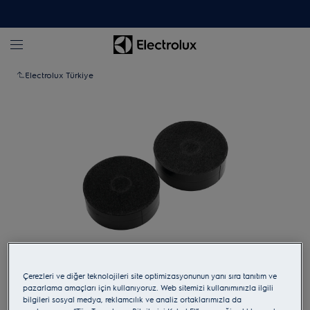
Electrolux Türkiye
Yakınlaştırmak için dokunun
Çerezleri ve diğer teknolojileri site optimizasyonunun yanı sıra tanıtım ve
pazarlama amaçları için kullanıyoruz. Web sitemizi kullanımınızla ilgili
bilgileri sosyal medya, reklamcılık ve analiz ortaklarımızla da