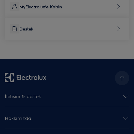
MyElectrolux’e Katılın
Destek
İletişim & destek
İletişim
Kullanma kılavuzu indir
Hakkımızda
Destek
Yetkili Servis Merkezleri
Electrolux Group
Garanti