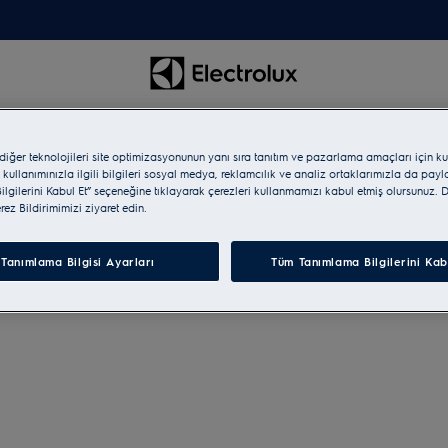
 diğer teknolojileri site optimizasyonunun yanı sıra tanıtım ve pazarlama amaçları için ku
 kullanımınızla ilgili bilgileri sosyal medya, reklamcılık ve analiz ortaklarımızla da pay
lgilerini Kabul Et” seçeneğine tıklayarak çerezleri kullanmamızı kabul etmiş olursunuz. D
erez Bildirimimizi ziyaret edin.
Tanımlama Bilgisi Ayarları
Tüm Tanımlama Bilgilerini Kab