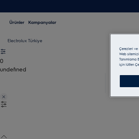
Ürünler
Kampanyalar
Electrolux Türkiye
Çerezleri ve
Web sitemizi
Tanımlama Bi
0
için lütfen Ç
undefined