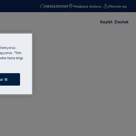
08502503589
Mağaza bulucu
Oturum aç
Keşfet
Destek
llanıyoruz.
laşıyoruz. “Tüm
aha fazla bilgi
ul Et