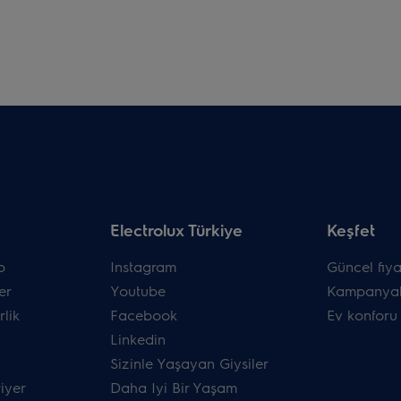
Electrolux Türkiye
Keşfet
p
Instagram
Güncel fiyat
er
Youtube
Kampanyal
rlik
Facebook
Ev konforu
Linkedin
Sizinle Yaşayan Giysiler
riyer
Daha Iyi Bir Yaşam