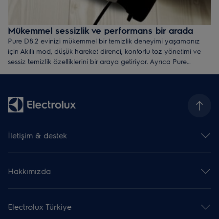
Mükemmel sessizlik ve performans bir arada
Pure D8.2 evinizi mükemmel bir temizlik deneyimi yaşamanız
için Akıllı mod, düşük hareket direnci, konforlu toz yönetimi ve
sessiz temizlik özelliklerini bir araya getiriyor. Ayrıca Pure
D8.2’nin üretiminde kullanılan materyalin %55’i geri dönüşümden
kazanılmış materyalden oluşuyor. Böylece Pure D8.2 kaliteden
ödün vermeden çevresel sürdürülebilirlik sağlamış oluyor.
İletişim & destek
İletişim
Kullanma kılavuzu indir
Hakkımızda
Destek
Yetkili Servis Merkezleri
Electrolux Group
Garanti
Basın ve haberler
Bültenimize üye olun
Electrolux Türkiye
Ödüller ve Bilinirlik
Ürününüzü kaydedin