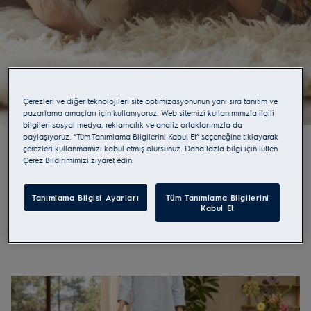
Evinizde Refahı Keşfedin
.
Çerezleri ve diğer teknolojileri site optimizasyonunun yanı sıra tanıtım ve
pazarlama amaçları için kullanıyoruz. Web sitemizi kullanımınızla ilgili
bilgileri sosyal medya, reklamcılık ve analiz ortaklarımızla da
paylaşıyoruz. “Tüm Tanımlama Bilgilerini Kabul Et” seçeneğine tıklayarak
çerezleri kullanmamızı kabul etmiş olursunuz. Daha fazla bilgi için lütfen
Temiz bir ev ortamının sağlığınız
Çerez Bildirimimizi ziyaret edin.
üzerine etkisi
Tanımlama Bilgisi Ayarları
Tüm Tanımlama Bilgilerini
Electrolux olarak temiz bir ev ortamının hayatınızı
Kabul Et
değiştirebileceğini düşünüyoruz. Yapılan araştırmada
katılımcıların %81'i evleri temiz olduğunda daha mutlu olduğunu,
%85'i daha rahat hissettiğni ve %76'sı daha iyi uyuduğunu
söylüyor. Sağlığınızı önemsiyor ve tam olarak bu sebeple
gelişmiş filtreleme sistemli süpürgeler tasarlıyoruz.
Alerjiler ile ilgili yazımızı okumak için lütfen tıklayınız
.