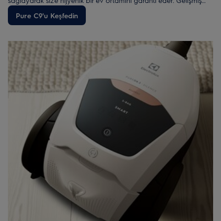
sağlayarak size hijyenik bir ev ortamını garanti eder. Gelişmiş
manevra kabiliyeti, bakımının kolay oluşu ve performanslıyla
Pure C9'u Keşfedin
size kusursuz bir ev ortamı için bir çok avantaj sağlar.