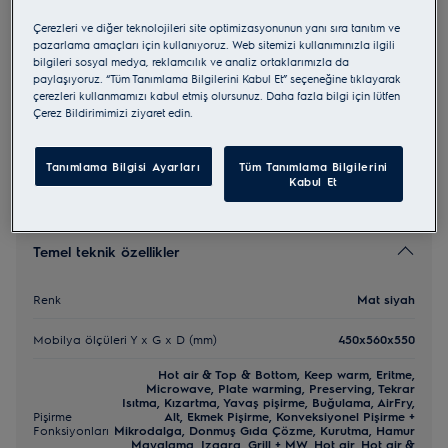
KVLAE2ST
Çerezleri ve diğer teknolojileri site optimizasyonunun yanı sıra tanıtım ve
ProAssist CombiQuick
pazarlama amaçları için kullanıyoruz. Web sitemizi kullanımınızla ilgili
bilgileri sosyal medya, reklamcılık ve analiz ortaklarımızla da
paylaşıyoruz. “Tüm Tanımlama Bilgilerini Kabul Et” seçeneğine tıklayarak
çerezleri kullanmamızı kabul etmiş olursunuz. Daha fazla bilgi için lütfen
0 (0)
Çerez Bildirimimizi ziyaret edin.
Tanımlama Bilgisi Ayarları
Tüm Tanımlama Bilgilerini
Kabul Et
Temel teknik özellikler
Renk
Mat siyah
Mobilya ölçüleri Y x G x D (mm)
450x560x550
Hot air & Top & Bottom, Keep warm, Eritme,
Microwave, Plate warming, Preserving, Tekrar
Isıtma, Kızartma, Yavaş pişirme, Buğulama, AirFry,
Pişirme
Alt, Ekmek Pişirme, Konveksiyonel Pişirme +
Fonksiyonları
Mikrodalga, Donmuş Gıda Çözme, Kurutma, Hamur
Mayalama, Izgara, Grill + MW, Hot air, Hot air &