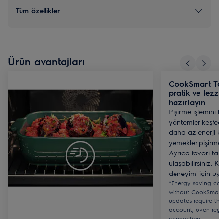
Tüm özellikler
Ürün avantajları
CookSmart Tou
pratik ve lez
hazırlayın
Pişirme işlemini 
yöntemler keşf
daha az enerji 
yemekler pişirm
Ayrıca favori ta
ulaşabilirsiniz. 
deneyimi için 
*Energy saving c
without CookSmart
updates require t
account, oven reg
connection.