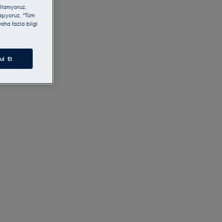
llanıyoruz.
laşıyoruz. “Tüm
aha fazla bilgi
ul Et