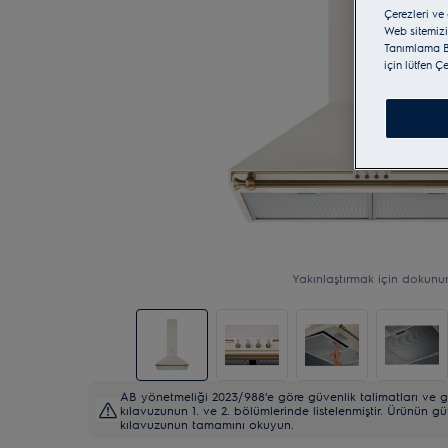
Çerezleri ve
Web sitemizi
Tanımlama Bi
için lütfen Ç
Yakınlaştırmak için dokunu
AB yönetmeliği 2023/988'e göre güvenlik talimatları ve gü
kılavuzunun 1. ve 2. bölümlerinde listelenmiştir. Ürünün gü
kılavuzunun tamamını okuyun.