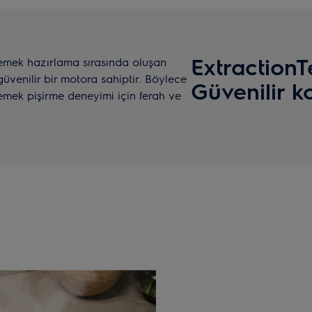
Extraction
emek hazırlama sırasında oluşan
güvenilir bir motora sahiptir. Böylece
Güvenilir 
emek pişirme deneyimi için ferah ve