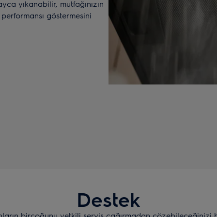
layca yıkanabilir, mutfağınızın
 performansı göstermesini
Destek
nların birçoğunu yetkili servis çağırmadan çözebileceğinizi 