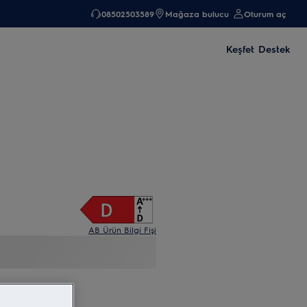
08502503589
Mağaza bulucu
Oturum aç
Keşfet
Destek
AB Ürün Bilgi Fişi