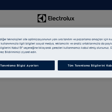
 diğer teknolojileri site optimizasyonunun yanı sıra tanıtım ve pazarlama amaçları için ku
 kullanımınızla ilgili bilgileri sosyal medya, reklamcılık ve analiz ortaklarımızla da pay
lgilerini Kabul Et” seçeneğine tıklayarak çerezleri kullanmamızı kabul etmiş olursunuz. D
erez Bildirimimizi ziyaret edin.
Tanımlama Bilgisi Ayarları
Tüm Tanımlama Bilgilerini Kab