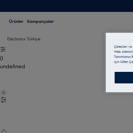
Ürünler
Kampanyalar
Electrolux Türkiye
Çerezleri ve
Web sitemizi
Tanımlama Bi
0
için lütfen Ç
undefined