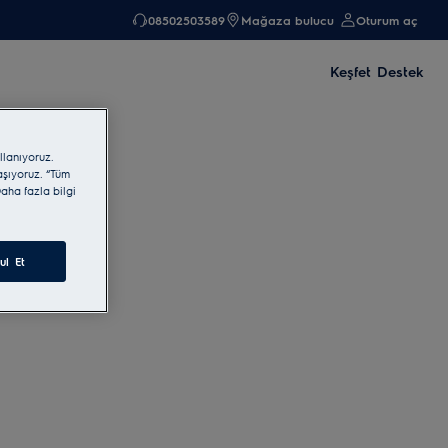
08502503589
Mağaza bulucu
Oturum aç
Keşfet
Destek
llanıyoruz.
laşıyoruz. “Tüm
aha fazla bilgi
ul Et