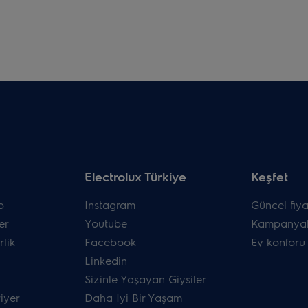
Electrolux Türkiye
Keşfet
p
Instagram
Güncel fiyat
er
Youtube
Kampanyal
rlik
Facebook
Ev konforu
Linkedin
Sizinle Yaşayan Giysiler
riyer
Daha Iyi Bir Yaşam