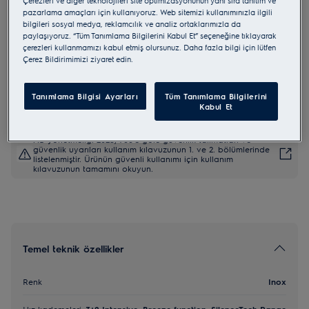
Çerezleri ve diğer teknolojileri site optimizasyonunun yanı sıra tanıtım ve
pazarlama amaçları için kullanıyoruz. Web sitemizi kullanımınızla ilgili
KFIB19X
bilgileri sosyal medya, reklamcılık ve analiz ortaklarımızla da
SilenceTech
paylaşıyoruz. “Tüm Tanımlama Bilgilerini Kabul Et” seçeneğine tıklayarak
çerezleri kullanmamızı kabul etmiş olursunuz. Daha fazla bilgi için lütfen
Çerez Bildirimimizi ziyaret edin.
0 (0)
AB Ürün Bilgi Fişi
Tanımlama Bilgisi Ayarları
Tüm Tanımlama Bilgilerini
Kabul Et
AB yönetmeliği 2023/988'e göre güvenlik talimatları ve
güvenlik uyarıları kullanım kılavuzunun 1. ve 2. bölümlerinde
listelenmiştir. Ürünün güvenli kullanımı için kullanım
kılavuzunun tamamını okuyun.
Temel teknik özellikler
Renk
Inox
Hız kademeleri
3+2 Intensive; Breeze function; SilenceTech Range