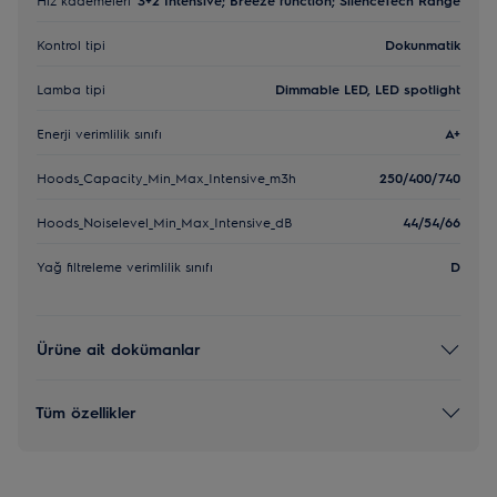
Kontrol tipi
Dokunmatik
Lamba tipi
Dimmable LED, LED spotlight
Enerji verimlilik sınıfı
A+
Hoods_Capacity_Min_Max_Intensive_m3h
250/400/740
Hoods_Noiselevel_Min_Max_Intensive_dB
44/54/66
Yağ filtreleme verimlilik sınıfı
D
Ürüne ait dokümanlar
Tüm özellikler