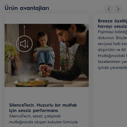
Ürün avantajları
Breeze özelli
havayı sessiz
Pişirmeyi bitird
dokunun. Böyl
seviyesi fısıltı 
düşürülür ve 60
Mutfağınızdaki 
tazelenirken ye
içinde çıkarabilir
SilenceTech. Huzurlu bir mutfak
için sessiz performans
SilenceTech, sessiz çalışarak
mutfağınızda oluşan kokuları tümüyle