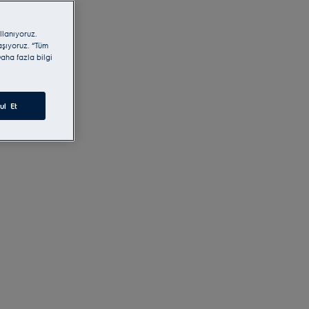
llanıyoruz.
laşıyoruz. “Tüm
aha fazla bilgi
ul Et