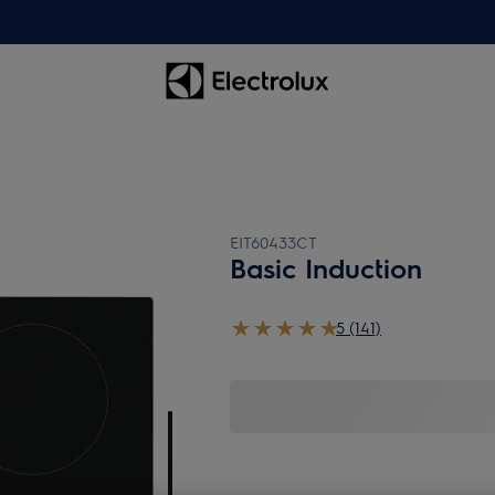
EIT60433CT
Basic Induction
5 (141)