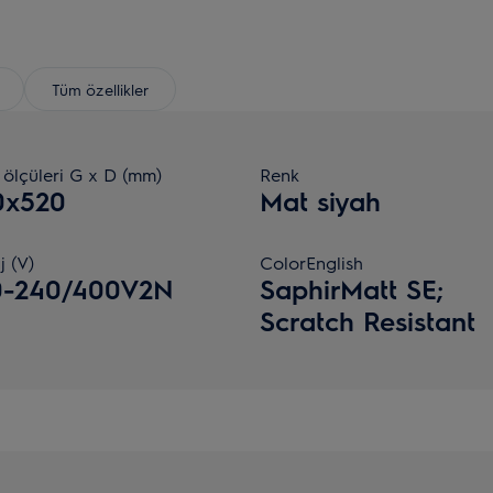
Tüm özellikler
 ölçüleri G x D (mm)
Renk
0x520
Mat siyah
j (V)
ColorEnglish
0-240/400V2N
SaphirMatt SE;
Scratch Resistant