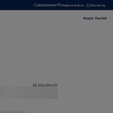
08502503589
Mağaza bulucu
Oturum aç
Keşfet
Destek
AB Ürün Bilgi Fişi