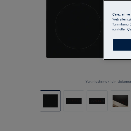
Çerezleri ve
Web sitemizi
Tanımlama Bi
için lütfen Ç
Yakınlaştırmak için dokunu