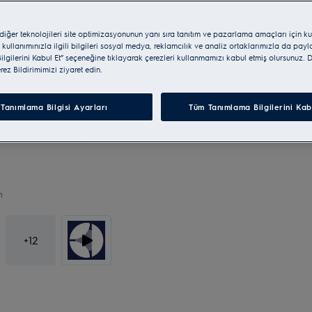
 diğer teknolojileri site optimizasyonunun yanı sıra tanıtım ve pazarlama amaçları için ku
 kullanımınızla ilgili bilgileri sosyal medya, reklamcılık ve analiz ortaklarımızla da pay
lgilerini Kabul Et” seçeneğine tıklayarak çerezleri kullanmamızı kabul etmiş olursunuz. D
erez Bildirimimizi ziyaret edin.
Tanımlama Bilgisi Ayarları
Tüm Tanımlama Bilgilerini Kab
n
+
12