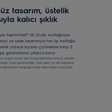
üz tasarım, üstelik
yla kalıcı şıklık
yle SaphirMatt® SE Ocak, mutfağınıza
ansız ve sade tasarımıyla her tip mutfağa
amik yüzeye kıyasla çizilmelere karşı 3
şık görünümünü yıllarca korur.
na uygun kurum dışı İsviçre laboratuvarınca yapılan
mıştır. Çizik görünürlüğü, özel işlem ya da kaplama
aklarımızla karşılaştırılarak elde edilen sonuçlara