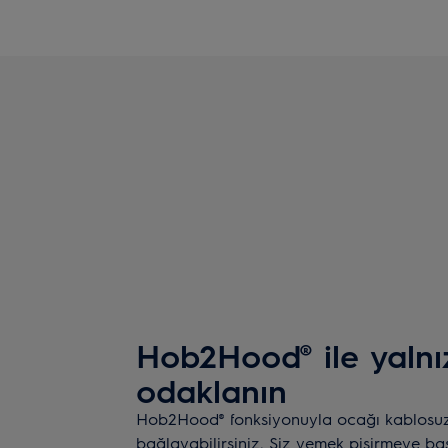
Hob2Hood® ile yalnı
odaklanın
Hob2Hood® fonksiyonuyla ocağı kablosu
bağlayabilirsiniz. Siz yemek pişirmeye b