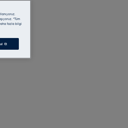
llanıyoruz.
laşıyoruz. “Tüm
aha fazla bilgi
ul Et