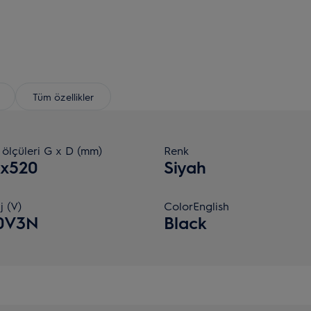
Tüm özellikler
 ölçüleri G x D (mm)
Renk
0x520
Siyah
j (V)
ColorEnglish
0V3N
Black