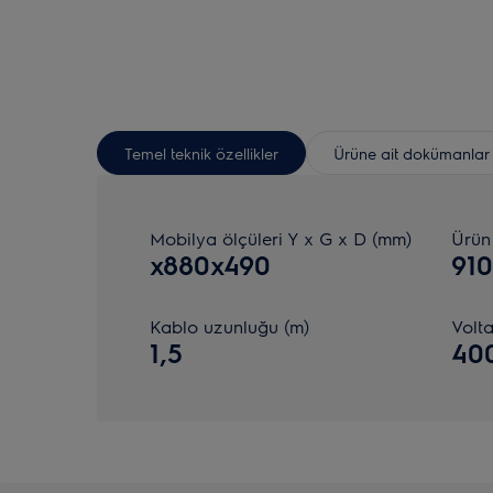
Temel teknik özellikler
Ürüne ait dokümanlar
Mobilya ölçüleri Y x G x D (mm)
Ürün
x880x490
91
Kablo uzunluğu (m)
Volta
1,5
40