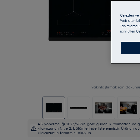
Çerezleri ve
Web sitemizi
Tanımlama Bi
için lütfen Ç
Yakınlaştırmak için dokunu
AB yönetmeliği 2023/988'e göre güvenlik talimatları ve gü
kılavuzunun 1. ve 2. bölümlerinde listelenmiştir. Ürünün gü
kılavuzunun tamamını okuyun.