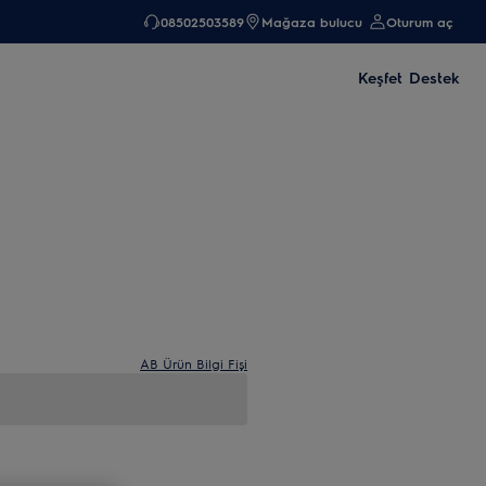
08502503589
Mağaza bulucu
Oturum aç
Keşfet
Destek
AB Ürün Bilgi Fişi