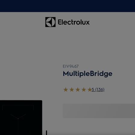
EIV9467
MultipleBridge
5 (136)