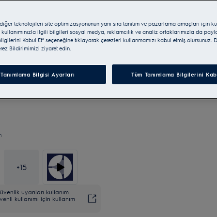
 diğer teknolojileri site optimizasyonunun yanı sıra tanıtım ve pazarlama amaçları için ku
 kullanımınızla ilgili bilgileri sosyal medya, reklamcılık ve analiz ortaklarımızla da pay
lgilerini Kabul Et” seçeneğine tıklayarak çerezleri kullanmamızı kabul etmiş olursunuz. D
erez Bildirimimizi ziyaret edin.
Tanımlama Bilgisi Ayarları
Tüm Tanımlama Bilgilerini Kab
n
+
15
venlik uyarıları kullanım
venli kullanımı için kullanım