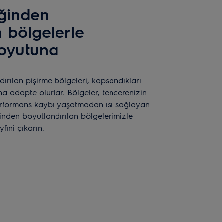
iğinden
n bölgelerle
boyutuna
dırılan pişirme bölgeleri, kapsandıkları
a adapte olurlar. Bölgeler, tencerenizin
erformans kaybı yaşatmadan ısı sağlayan
nden boyutlandırılan bölgelerimizle
fini çıkarın.