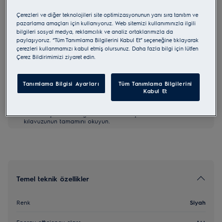
LOX8P87WZ
Çerezleri ve diğer teknolojileri site optimizasyonunun yanı sıra tanıtım ve
MealAssist with PizzaExpert
pazarlama amaçları için kullanıyoruz. Web sitemizi kullanımınızla ilgili
bilgileri sosyal medya, reklamcılık ve analiz ortaklarımızla da
paylaşıyoruz. “Tüm Tanımlama Bilgilerini Kabul Et” seçeneğine tıklayarak
çerezleri kullanmamızı kabul etmiş olursunuz. Daha fazla bilgi için lütfen
0 (0)
Çerez Bildirimimizi ziyaret edin.
AB Ürün Bilgi Fişi
Tanımlama Bilgisi Ayarları
Tüm Tanımlama Bilgilerini
Kabul Et
AB yönetmeliği 2023/988'e göre güvenlik talimatları ve
güvenlik uyarıları kullanım kılavuzunun 1. ve 2. bölümlerinde
listelenmiştir. Ürünün güvenli kullanımı için kullanım
kılavuzunun tamamını okuyun.
Temel teknik özellikler
Renk
Siyah
Energy efficiency class
A++