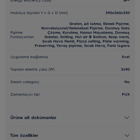
Mobilya ölçüleri Y x G x D (mm)
590x560x550
Graten, Alt Isıtma, Ekmek Pişirme,
Konveksiyonel/Geleneksel Pişirme, Donmuş Gıda
Pişirme
Çözme, Kurutma, Hamur Mayalama, Donmuş
Fonksiyonları
Gıdalar, Grilling, Hot air & Bottom, Keep warm,
Sıcak Hava Nemli, Pizza setting, Plate warming,
Preserving, Yavaş pişirme, Sıcak Hava, Fanlı Izgara
Uygulama bağlantısı
Evet
Toplam elektrik yükü (W)
3490
Steam category
No
Zamanlayıcı tipi
PUX
Ürüne ait dokümanlar
Tüm özellikler