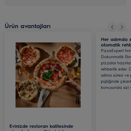
Ürün avantajları
Her adımda s
otomatik reh
PizzaExpert fırı
Dokunmatik Ekra
pizzalar hazırla
rehberlik eder. 
ısıtma süresi ve
piştiğinde çıka
konusunda sizi y
Evinizde restoran kalitesinde