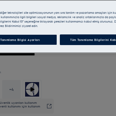
 diğer teknolojileri site optimizasyonunun yanı sıra tanıtım ve pazarlama amaçları için ku
 kullanımınızla ilgili bilgileri sosyal medya, reklamcılık ve analiz ortaklarımızla da pay
lgilerini Kabul Et” seçeneğine tıklayarak çerezleri kullanmamızı kabul etmiş olursunuz. D
erez Bildirimimizi ziyaret edin.
Tanımlama Bilgisi Ayarları
Tüm Tanımlama Bilgilerini Kab
n
+
4
venlik uyarıları kullanım
venli kullanımı için kullanım