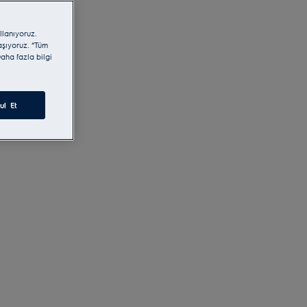
llanıyoruz.
laşıyoruz. “Tüm
aha fazla bilgi
ul Et