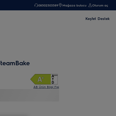
08502503589
Mağaza bulucu
Oturum aç
Keşfet
Destek
SteamBake
AB Ürün Bilgi Fişi