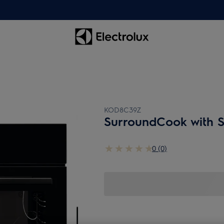
KOD8C39Z
SurroundCook with 
0 (0)