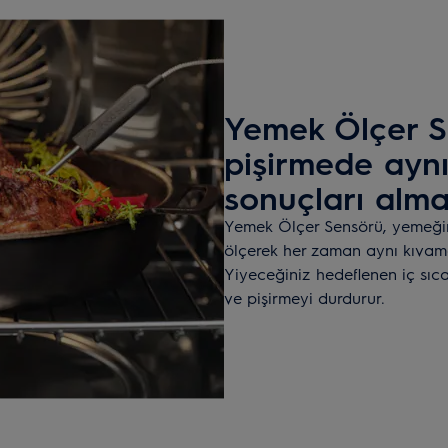
Yemek Ölçer S
pişirmede ay
sonuçları alma
Yemek Ölçer Sensörü, yemeğin
ölçerek her zaman aynı kıvamd
Yiyeceğiniz hedeflenen iç sıcak
ve pişirmeyi durdurur.