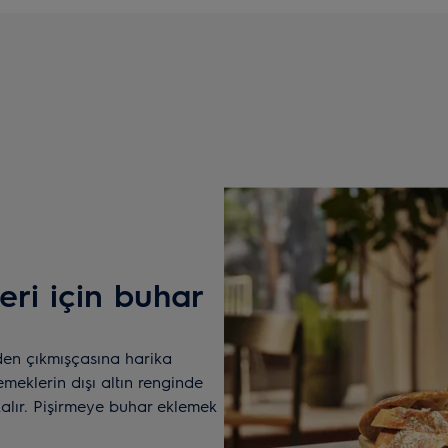
ri için buhar
den çıkmışçasına harika
emeklerin dışı altın renginde
 kalır. Pişirmeye buhar eklemek