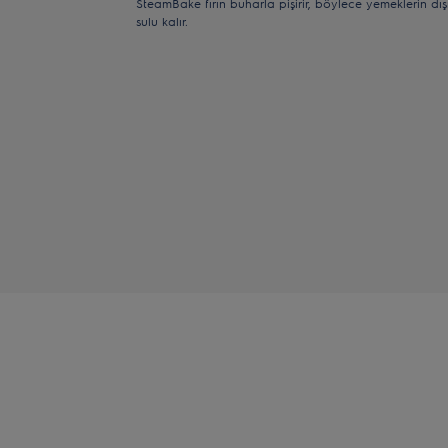
SteamBake fırın buharla pişirir, böylece yemeklerin dışı 
sulu kalır.