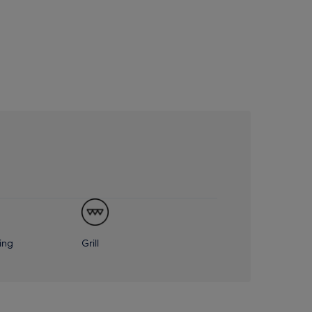
ing
Grill