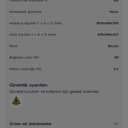
Kompresör garantisi
Hayır
Mobilya ölçüleri Y x G x D (mm)
820x600x550
Ürün ölçüleri Y x G x D (mm)
819x596x547
Renk
Beyaz
Bağlantı yükü (W)
110
Kablo uzunluğu (m)
2,4
Güvenlik uyarıları
Güvenli kurulum ve kullanım için gerekli önlemler.
Ürüne ait dokümanlar