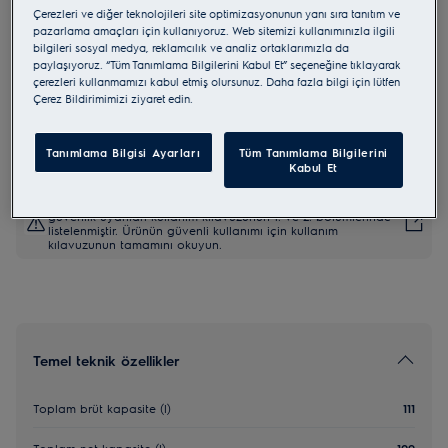
Çerezleri ve diğer teknolojileri site optimizasyonunun yanı sıra tanıtım ve
LFB3AE82R
pazarlama amaçları için kullanıyoruz. Web sitemizi kullanımınızla ilgili
Ankastre Soğutucu
bilgileri sosyal medya, reklamcılık ve analiz ortaklarımızla da
paylaşıyoruz. “Tüm Tanımlama Bilgilerini Kabul Et” seçeneğine tıklayarak
çerezleri kullanmamızı kabul etmiş olursunuz. Daha fazla bilgi için lütfen
5 (35)
Çerez Bildirimimizi ziyaret edin.
AB Ürün Bilgi Fişi
Tanımlama Bilgisi Ayarları
Tüm Tanımlama Bilgilerini
Kabul Et
AB yönetmeliği 2023/988'e göre güvenlik talimatları ve
güvenlik uyarıları kullanım kılavuzunun 1. ve 2. bölümlerinde
listelenmiştir. Ürünün güvenli kullanımı için kullanım
kılavuzunun tamamını okuyun.
Temel teknik özellikler
Toplam brüt kapasite (l)
111
Toplam net kapasite (l)
109