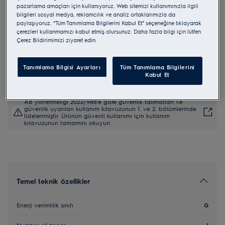
pazarlama amaçları için kullanıyoruz. Web sitemizi kullanımınızla ilgili
EWUS052B5B
bilgileri sosyal medya, reklamcılık ve analiz ortaklarımızla da
Wine Appliances
paylaşıyoruz. “Tüm Tanımlama Bilgilerini Kabul Et” seçeneğine tıklayarak
çerezleri kullanmamızı kabul etmiş olursunuz. Daha fazla bilgi için lütfen
Çerez Bildirimimizi ziyaret edin.
4.9 (25)
Tanımlama Bilgisi Ayarları
Tüm Tanımlama Bilgilerini
AB Ürün Bilgi Fişi
Kabul Et
AB yönetmeliği 2023/988'e göre güvenlik talimatları ve
güvenlik uyarıları kullanım kılavuzunun 1. ve 2. bölümlerinde
listelenmiştir. Ürünün güvenli kullanımı için kullanım
kılavuzunun tamamını okuyun.
Temel teknik özellikler
Enerji verimlilik sınıfı
G
Number of zones
1