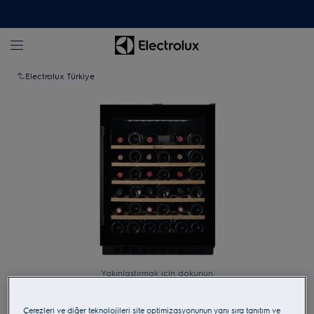
Electrolux Türkiye
Yakınlaştırmak için dokunun
Çerezleri ve diğer teknolojileri site optimizasyonunun yanı sıra tanıtım ve