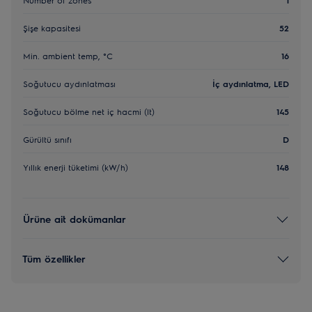
Şişe kapasitesi
52
Min. ambient temp, °C
16
Soğutucu aydınlatması
İç aydınlatma, LED
Soğutucu bölme net iç hacmi (lt)
145
Gürültü sınıfı
D
Yıllık enerji tüketimi (kW/h)
148
Ürüne ait dokümanlar
Tüm özellikler