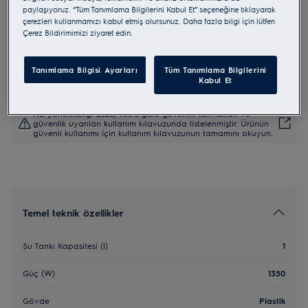
paylaşıyoruz. “Tüm Tanımlama Bilgilerini Kabul Et” seçeneğine tıklayarak
E6EC1-6BST
çerezleri kullanmamızı kabul etmiş olursunuz. Daha fazla bilgi için lütfen
Explore 6
Çerez Bildirimimizi ziyaret edin.
0 (0)
Tanımlama Bilgisi Ayarları
Tüm Tanımlama Bilgilerini
Kabul Et
AB yönetmeliği 2023/988'e göre güvenlik talimatları ve
güvenlik uyarıları kullanım kılavuzunda listelenmiştir. Ürünün
güvenli kullanımı için kullanım kılavuzunun tamamını okuyun.
Temel teknik özellikler
Su Tankı Kapasitesi (l)
1
Güç (W)
1350
Gövde
Plastik