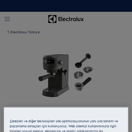
Electrolux Türkiye
Yakınlaştırmak için dokunun
Çerezleri ve diğer teknolojileri site optimizasyonunun yanı sıra tanıtım ve
pazarlama amaçları için kullanıyoruz. Web sitemizi kullanımınızla ilgili
bilgileri sosyal medya, reklamcılık ve analiz ortaklarımızla da