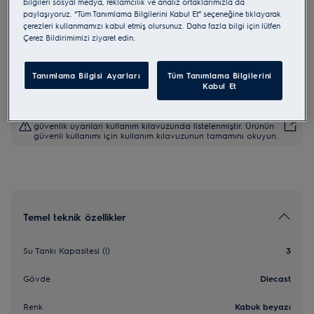
bilgileri sosyal medya, reklamcılık ve analiz ortaklarımızla da
paylaşıyoruz. “Tüm Tanımlama Bilgilerini Kabul Et” seçeneğine tıklayarak
E8EC1-8SW
çerezleri kullanmamızı kabul etmiş olursunuz. Daha fazla bilgi için lütfen
800 Series
Çerez Bildirimimizi ziyaret edin.
5 (1)
Tanımlama Bilgisi Ayarları
Tüm Tanımlama Bilgilerini
Kabul Et
AB yönetmeliği 2023/988'e göre güvenlik talimatları ve
güvenlik uyarıları kullanım kılavuzunda listelenmiştir. Ürünün
güvenli kullanımı için kullanım kılavuzunun tamamını okuyun.
Temel teknik özellikler
Su Tankı Kapasitesi (l)
3
Gövde
Diecast
Renk
Kabuk beyazı