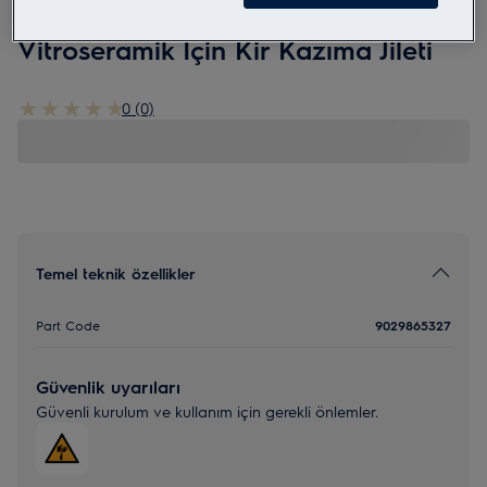
E6HUE103
Vitroseramik İçin Kir Kazıma Jileti
0 (0)
Temel teknik özellikler
Part Code
9029865327
Güvenlik uyarıları
Güvenli kurulum ve kullanım için gerekli önlemler.