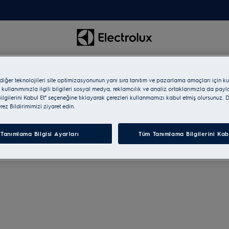
 diğer teknolojileri site optimizasyonunun yanı sıra tanıtım ve pazarlama amaçları için ku
 kullanımınızla ilgili bilgileri sosyal medya, reklamcılık ve analiz ortaklarımızla da pay
lgilerini Kabul Et” seçeneğine tıklayarak çerezleri kullanmamızı kabul etmiş olursunuz. D
erez Bildirimimizi ziyaret edin.
Tanımlama Bilgisi Ayarları
Tüm Tanımlama Bilgilerini Kab