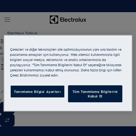
Electrolux Türkiye
0
Çerezleri ve diğer teknolojileri site optimizasyonunun yanı sıra tanıtım ve
undefined
pazarlama amaçları için kullanıyoruz. Web sitemizi kullanımınızla ilgili
bilgileri sosyal medya, reklamcılık ve analiz ortaklarımızla da
paylaşıyoruz. “Tüm Tanımlama Bilgilerini Kabul Et” seçeneğine tıklayarak
çerezleri kullanmamızı kabul etmiş olursunuz. Daha fazla bilgi için lütfen
Çerez Bildirimimizi ziyaret edin.
Tanımlama Bilgisi Ayarları
Tüm Tanımlama Bilgilerini
Kabul Et
/
3