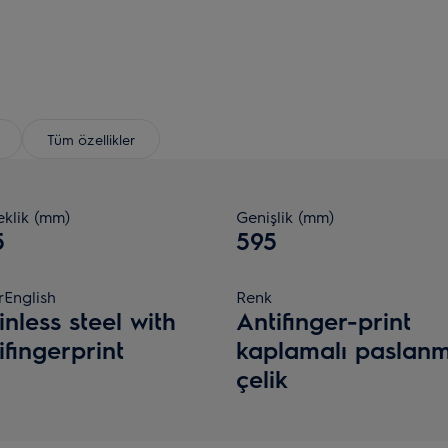
Tüm özellikler
eklik (mm)
Genişlik (mm)
5
595
rEnglish
Renk
inless steel with
Antifinger-print
ifingerprint
kaplamalı paslan
çelik