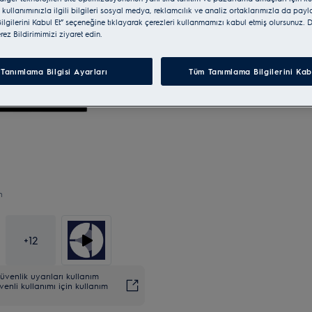
 kullanımınızla ilgili bilgileri sosyal medya, reklamcılık ve analiz ortaklarımızla da pay
lgilerini Kabul Et” seçeneğine tıklayarak çerezleri kullanmamızı kabul etmiş olursunuz. D
erez Bildirimimizi ziyaret edin.
Tanımlama Bilgisi Ayarları
Tüm Tanımlama Bilgilerini Kab
n
+
12
venlik uyarıları kullanım
venli kullanımı için kullanım