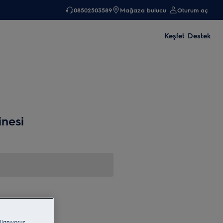
08502503589
Mağaza bulucu
Oturum aç
Keşfet
Destek
nesi
llanıyoruz.