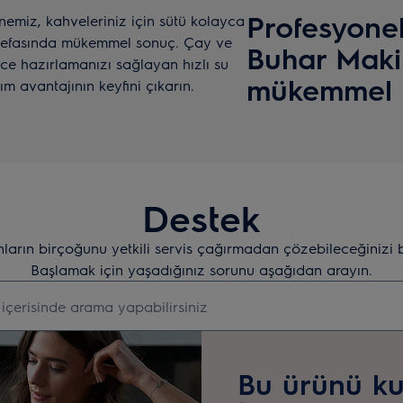
Profesyonel
nemiz, kahveleriniz için sütü kolayca
r defasında mükemmel sonuç. Çay ve
Buhar Makin
zce hazırlamanızı sağlayan hızlı su
mükemmel ş
m avantajının keyfini çıkarın.
Destek
nların birçoğunu yetkili servis çağırmadan çözebileceğinizi 
Başlamak için yaşadığınız sorunu aşağıdan arayın.
i aramak için yazın
Bu ürünü ku