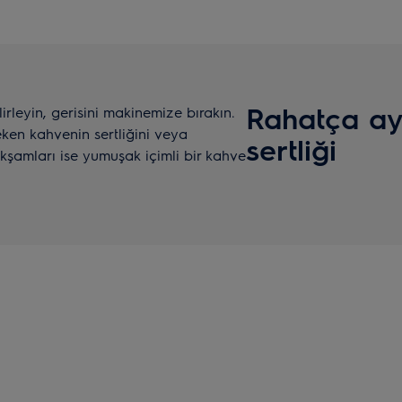
Rahatça ay
lirleyin, gerisini makinemize bırakın.
ken kahvenin sertliğini veya
sertliği
akşamları ise yumuşak içimli bir kahve