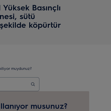
 Yüksek Basınçlı
esi, sütü
ekilde köpürtür
biliyor muydunuz?
llanıyor musunuz?