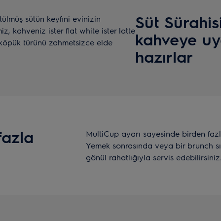
Süt Sürahis
tülmüş sütün keyfini evinizin
, kahveniz ister flat white ister latte
kahveye uy
 köpük türünü zahmetsizce elde
hazırlar
fazla
MultiCup ayarı sayesinde birden fazla
Yemek sonrasında veya bir brunch sıra
e
gönül rahatlığıyla servis edebilirsiniz