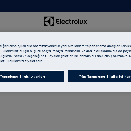
 diğer teknolojileri site optimizasyonunun yanı sıra tanıtım ve pazarlama amaçları için ku
 kullanımınızla ilgili bilgileri sosyal medya, reklamcılık ve analiz ortaklarımızla da pay
lgilerini Kabul Et” seçeneğine tıklayarak çerezleri kullanmamızı kabul etmiş olursunuz. D
erez Bildirimimizi ziyaret edin.
Tanımlama Bilgisi Ayarları
Tüm Tanımlama Bilgilerini Kab