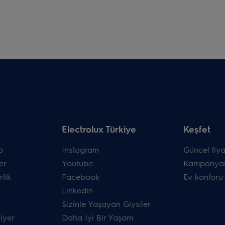
Electrolux Türkiye
Keşfet
p
Instagram
Güncel fiyat
er
Youtube
Kampanyal
rlik
Facebook
Ev konforu
Linkedin
Sizinle Yaşayan Giysiler
riyer
Daha Iyi Bir Yaşam