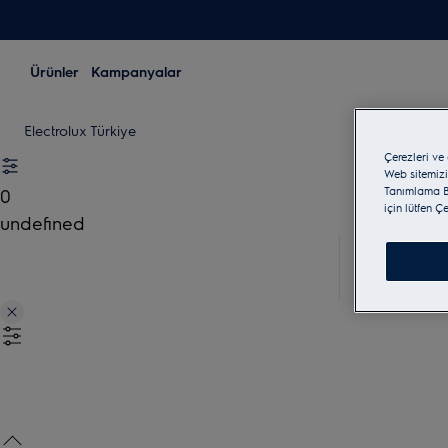
Ürünler
Kampanyalar
Electrolux Türkiye
Çerezleri ve
Web sitemizi
Tanımlama Bi
0
için lütfen Ç
undefined