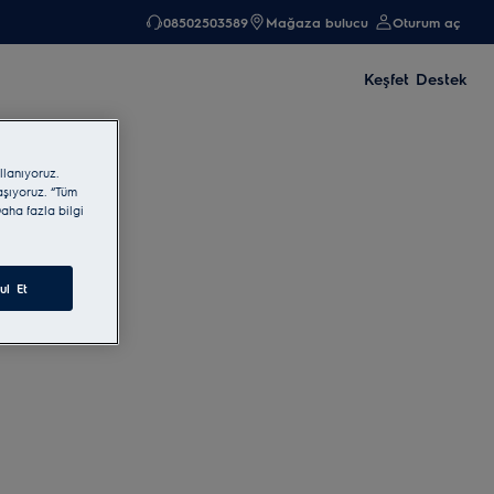
08502503589
Mağaza bulucu
Oturum aç
Keşfet
Destek
llanıyoruz.
laşıyoruz. “Tüm
aha fazla bilgi
ul Et