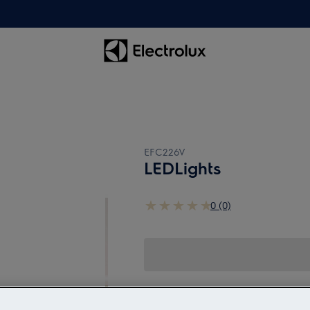
EFC226V
LEDLights
0 (0)