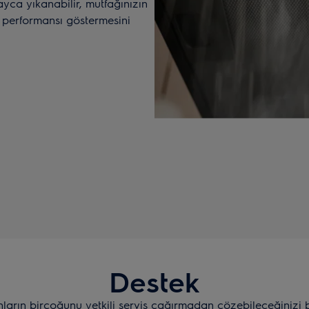
layca yıkanabilir, mutfağınızın
 performansı göstermesini
Destek
nların birçoğunu yetkili servis çağırmadan çözebileceğinizi 