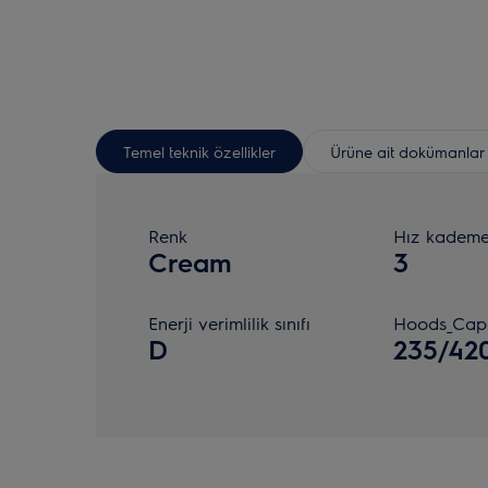
Temel teknik özellikler
Ürüne ait dokümanlar
Renk
Hız kademe
Cream
3
Enerji verimlilik sınıfı
Hoods_Capa
D
235/42