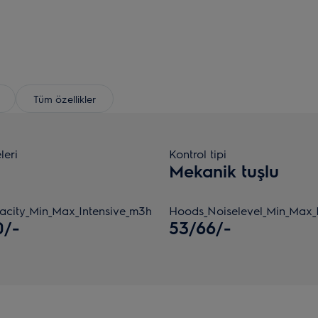
Tüm özellikler
leri
Kontrol tipi
Mekanik tuşlu
city_Min_Max_Intensive_m3h
Hoods_Noiselevel_Min_Max_I
0/-
53/66/-