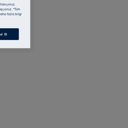
llanıyoruz.
laşıyoruz. “Tüm
aha fazla bilgi
ul Et