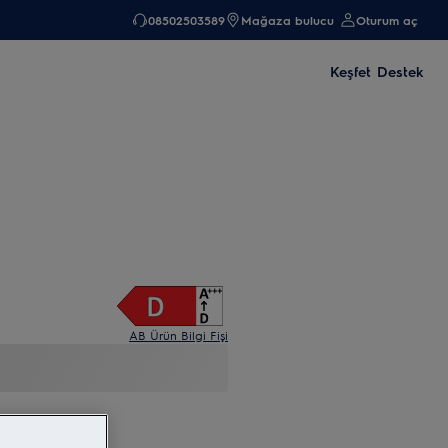
08502503589
Mağaza bulucu
Oturum aç
Keşfet
Destek
AB Ürün Bilgi Fişi