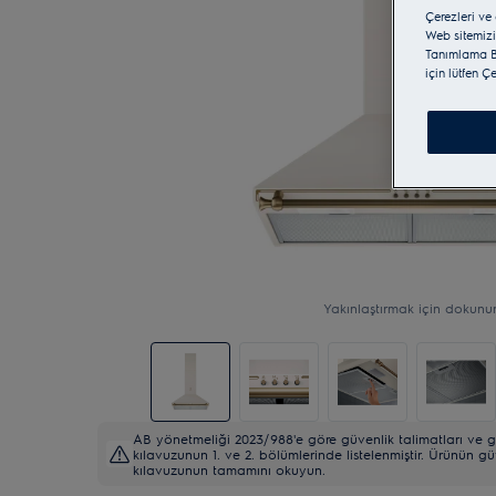
Çerezleri ve
Web sitemizi
Tanımlama Bi
için lütfen Ç
Yakınlaştırmak için dokunu
AB yönetmeliği 2023/988'e göre güvenlik talimatları ve gü
kılavuzunun 1. ve 2. bölümlerinde listelenmiştir. Ürünün gü
kılavuzunun tamamını okuyun.