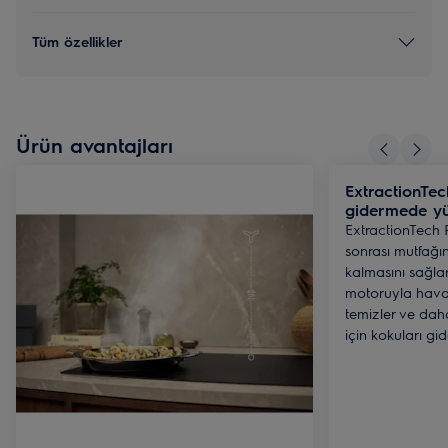
Tüm özellikler
Ürün avantajları
ExtractionTec
gidermede y
ExtractionTech 
sonrası mutfağın
kalmasını sağlar
motoruyla havayı
temizler ve daha
için kokuları gide