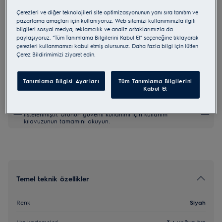
LFV436K
Çerezleri ve diğer teknolojileri site optimizasyonunun yanı sıra tanıtım ve
Hob2Hood
pazarlama amaçları için kullanıyoruz. Web sitemizi kullanımınızla ilgili
bilgileri sosyal medya, reklamcılık ve analiz ortaklarımızla da
paylaşıyoruz. “Tüm Tanımlama Bilgilerini Kabul Et” seçeneğine tıklayarak
çerezleri kullanmamızı kabul etmiş olursunuz. Daha fazla bilgi için lütfen
0 (0)
Çerez Bildirimimizi ziyaret edin.
AB Ürün Bilgi Fişi
Tanımlama Bilgisi Ayarları
Tüm Tanımlama Bilgilerini
Kabul Et
AB yönetmeliği 2023/988'e göre güvenlik talimatları ve
güvenlik uyarıları kullanım kılavuzunun 1. ve 2. bölümlerinde
listelenmiştir. Ürünün güvenli kullanımı için kullanım
kılavuzunun tamamını okuyun.
Temel teknik özellikler
Renk
Siyah
Hız kademeleri
3 + yoğun hız