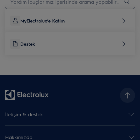
MyElectrolux’e Katılın
Destek
İletişim & destek
İletişim
Kullanma kılavuzu indir
Hakkımızda