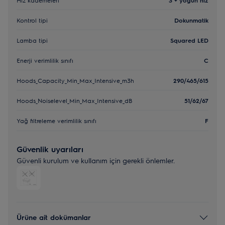
Kontrol tipi
Dokunmatik
Lamba tipi
Squared LED
Enerji verimlilik sınıfı
C
Hoods_Capacity_Min_Max_Intensive_m3h
290/465/615
Hoods_Noiselevel_Min_Max_Intensive_dB
51/62/67
Yağ filtreleme verimlilik sınıfı
F
Güvenlik uyarıları
Güvenli kurulum ve kullanım için gerekli önlemler.
Ürüne ait dokümanlar