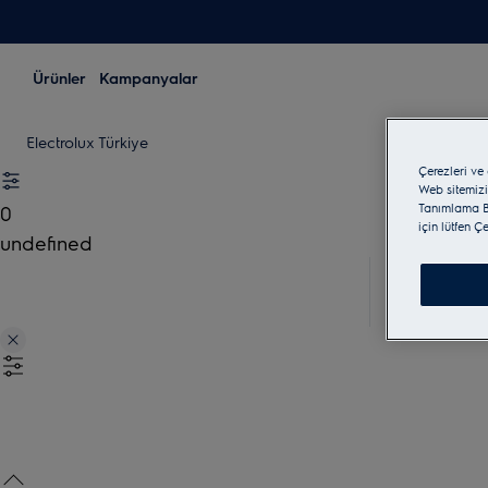
Ürünler
Kampanyalar
Electrolux Türkiye
Çerezleri ve
Web sitemizi
Tanımlama Bi
0
için lütfen Ç
undefined