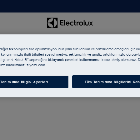
 diğer teknolojileri site optimizasyonunun yanı sıra tanıtım ve pazarlama amaçları için ku
 kullanımınızla ilgili bilgileri sosyal medya, reklamcılık ve analiz ortaklarımızla da pay
lgilerini Kabul Et” seçeneğine tıklayarak çerezleri kullanmamızı kabul etmiş olursunuz. D
erez Bildirimimizi ziyaret edin.
Tanımlama Bilgisi Ayarları
Tüm Tanımlama Bilgilerini Kab