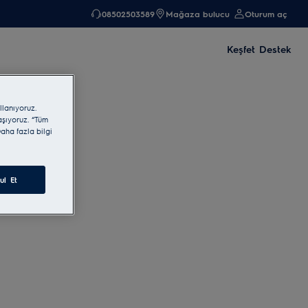
08502503589
Mağaza bulucu
Oturum aç
Keşfet
Destek
llanıyoruz.
laşıyoruz. “Tüm
aha fazla bilgi
ul Et