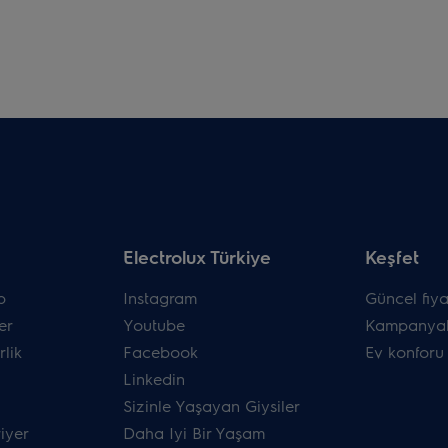
Electrolux Türkiye
Keşfet
p
Instagram
Güncel fiyat
er
Youtube
Kampanyal
rlik
Facebook
Ev konforu
Linkedin
Sizinle Yaşayan Giysiler
riyer
Daha Iyi Bir Yaşam