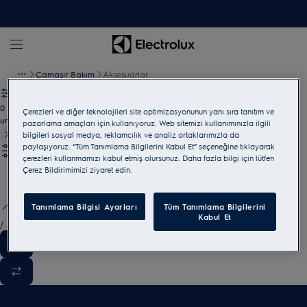
Çamaşır Bakım
Aksesuarlar
0
Çerezleri ve diğer teknolojileri site optimizasyonunun yanı sıra tanıtım ve
undefined
pazarlama amaçları için kullanıyoruz. Web sitemizi kullanımınızla ilgili
bilgileri sosyal medya, reklamcılık ve analiz ortaklarımızla da
paylaşıyoruz. “Tüm Tanımlama Bilgilerini Kabul Et” seçeneğine tıklayarak
çerezleri kullanmamızı kabul etmiş olursunuz. Daha fazla bilgi için lütfen
Çerez Bildirimimizi ziyaret edin.
Tanımlama Bilgisi Ayarları
Tüm Tanımlama Bilgilerini
Kabul Et
/
3