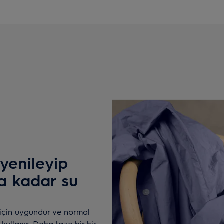
 yenileyip
ya kadar su
 için uygundur ve normal
ullanır. Daha taze bir his