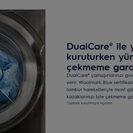
DualCare® ile 
kuruturken yün
çekmeme garan
DualCare® çamaşırlarınızı gü
verir. Woolmark Blue sertifika
tambur hareketleriyle mont gib
kazaklarınızı bile çekmeme gar
*Sererek kurutmaya kıyasla.