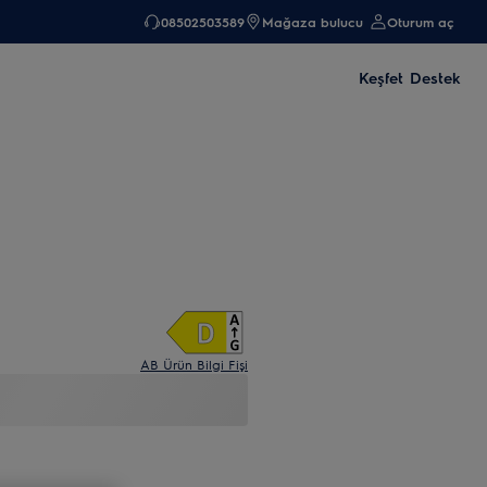
08502503589
Mağaza bulucu
Oturum aç
Keşfet
Destek
AB Ürün Bilgi Fişi