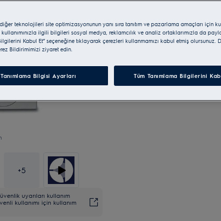
 diğer teknolojileri site optimizasyonunun yanı sıra tanıtım ve pazarlama amaçları için ku
 kullanımınızla ilgili bilgileri sosyal medya, reklamcılık ve analiz ortaklarımızla da pay
lgilerini Kabul Et” seçeneğine tıklayarak çerezleri kullanmamızı kabul etmiş olursunuz. D
erez Bildirimimizi ziyaret edin.
Tanımlama Bilgisi Ayarları
Tüm Tanımlama Bilgilerini Kab
n
+
5
venlik uyarıları kullanım
venli kullanımı için kullanım