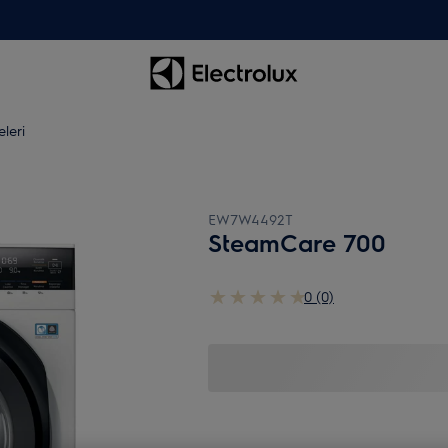
leri
EW7W4492T
SteamCare 700
0 (0)