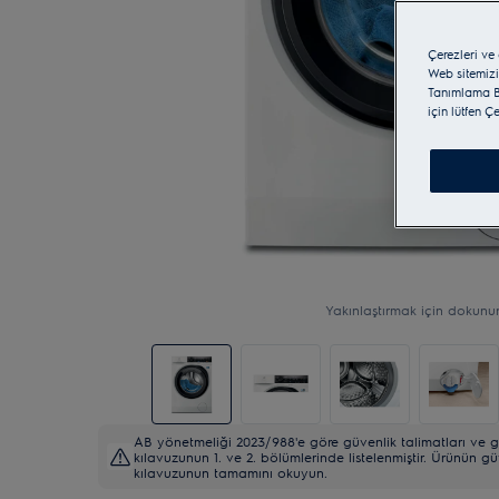
Çerezleri ve
Web sitemizi
Tanımlama Bi
için lütfen Ç
Yakınlaştırmak için dokunu
AB yönetmeliği 2023/988'e göre güvenlik talimatları ve gü
kılavuzunun 1. ve 2. bölümlerinde listelenmiştir. Ürünün gü
kılavuzunun tamamını okuyun.