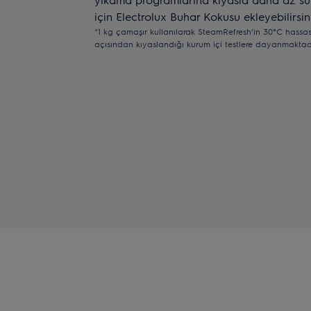
için Electrolux Buhar Kokusu ekleyebilirsin
*1 kg çamaşır kullanılarak SteamRefresh’in 30°C hassas 
açısından kıyaslandığı kurum içi testlere dayanmaktadı