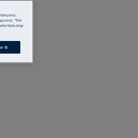
llanıyoruz.
laşıyoruz. “Tüm
aha fazla bilgi
ul Et