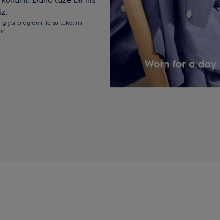
iz.
giysi programı ile su tüketimi
r.