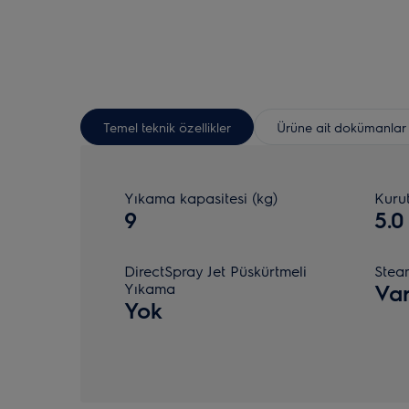
Temel teknik özellikler
Ürüne ait dokümanlar
Yıkama kapasitesi (kg)
Kuru
9
5.0
DirectSpray Jet Püskürtmeli
Stea
Yıkama
Va
Yok