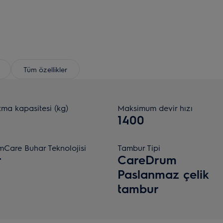
Tüm özellikler
tma kapasitesi (kg)
Maksimum devir hızı
1400
mCare Buhar Teknolojisi
Tambur Tipi
r
CareDrum
Paslanmaz çelik
tambur