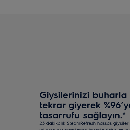
Giysilerinizi buharla
tekrar giyerek %96’
tasarrufu sağlayın.*
25 dakikalık SteamRefresh hassas giysiler
yıkama programlarına kıyasla daha az su k