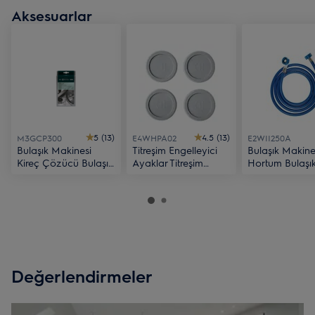
Aksesuarlar
5 (13)
4.5 (13)
M3GCP300
E4WHPA02
E2WII250A
Bulaşık Makinesi
Titreşim Engelleyici
Bulaşık Makine
Kireç Çözücü Bulaşık
Ayaklar Titreşim
Hortum Bulaşı
Makinesi Kireç
Engelleyici Ayaklar
Makinesi Hort
Çözücü
Değerlendirmeler