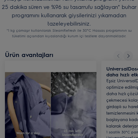
25 dakika süren ve %96 su tasarrufu sağlayan* buhar
programını kullanarak giysilerinizi yıkamadan
tazeleyebilirsiniz.
*1 kg çamaşır kullanılarak SteamRefresh ile 30°C Hassas programının su
tüketimi açısından kıyaslandığı kurum içi testlere dayanmaktadır.
Ürün avantajları
UniversalDos
daha hızlı etki
Eşsiz UniversalD
optimize edilmi
daha hızlı çözül
çekmecesi kolayc
girdaplı su har
temizlenmesini k
başlayana kada
kalarak deterjan 
1 saatlik 30°C pa
UniversalDose® çe