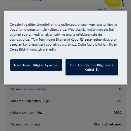
AB Ürün Bilgi Fişi
AB yönetmeliği 2023/988'e göre güvenlik talimatları ve
güvenlik uyarıları kullanım kılavuzunun 1. ve 2. bölümlerinde
Çerezleri ve diğer teknolojileri site optimizasyonunun yanı sıra tanıtım ve
listelenmiştir. Ürünün güvenli kullanımı için kullanım
kılavuzunun tamamını okuyun.
pazarlama amaçları için kullanıyoruz. Web sitemizi kullanımınızla ilgili
bilgileri sosyal medya, reklamcılık ve analiz ortaklarımızla da
Mağaza bulucu
paylaşıyoruz. “Tüm Tanımlama Bilgilerini Kabul Et” seçeneğine tıklayarak
çerezleri kullanmamızı kabul etmiş olursunuz. Daha fazla bilgi için lütfen
Çerez Bildirimimizi ziyaret edin.
Tanımlama Bilgisi Ayarları
Tüm Tanımlama Bilgilerini
Kabul Et
Temel teknik özellikler
Yıkama kapasitesi (kg)
11
Kurutma kapasitesi (kg)
7.0
Maksimum devir hızı
1600
Yıkama teknolojisi
Eko valf yıkama