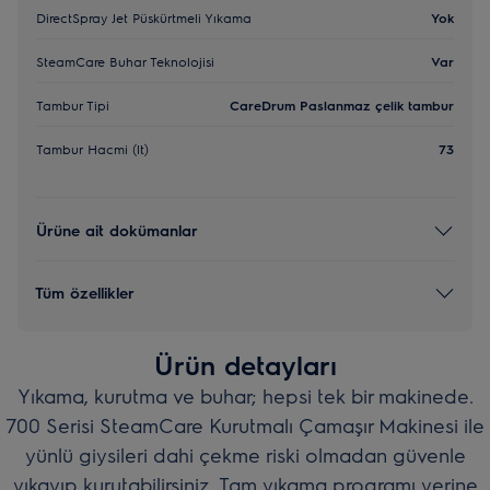
DirectSpray Jet Püskürtmeli Yıkama
Yok
SteamCare Buhar Teknolojisi
Var
Tambur Tipi
CareDrum Paslanmaz çelik tambur
Tambur Hacmi (lt)
73
Ürüne ait dokümanlar
Tüm özellikler
Ürün detayları
Yıkama, kurutma ve buhar; hepsi tek bir makinede.
700 Serisi SteamCare Kurutmalı Çamaşır Makinesi ile
yünlü giysileri dahi çekme riski olmadan güvenle
yıkayıp kurutabilirsiniz. Tam yıkama programı yerine