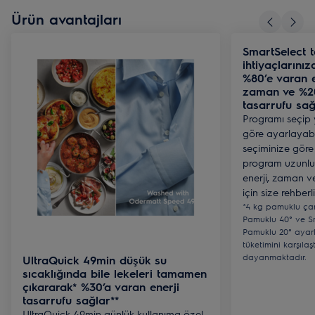
Ürün avantajları
SmartSelect t
ihtiyaçlarını
%80’e varan e
zaman ve %20
tasarrufu sağ
Programı seçip 
göre ayarlayabil
seçiminize göre g
program uzunluğ
enerji, zaman v
için size rehberl
*4 kg pamuklu ça
Pamuklu 40° ve Sm
Pamuklu 20° ayarl
tüketimini karşılaşt
dayanmaktadır.
UltraQuick 49min düşük su
sıcaklığında bile lekeleri tamamen
çıkararak* %30’a varan enerji
tasarrufu sağlar**
UltraQuick 49min günlük kullanıma özel