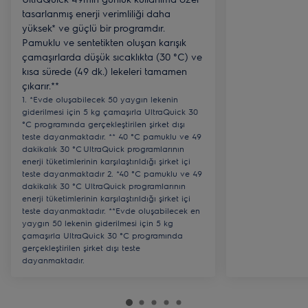
tasarlanmış enerji verimliliği daha
yüksek* ve güçlü bir programdır.
Pamuklu ve sentetikten oluşan karışık
çamaşırlarda düşük sıcaklıkta (30 °C) ve
kısa sürede (49 dk.) lekeleri tamamen
çıkarır.**
1. *Evde oluşabilecek 50 yaygın lekenin
giderilmesi için 5 kg çamaşırla UltraQuick 30
°C programında gerçekleştirilen şirket dışı
teste dayanmaktadır. ** 40 °C pamuklu ve 49
dakikalık 30 °C UltraQuick programlarının
enerji tüketimlerinin karşılaştırıldığı şirket içi
teste dayanmaktadır 2. *40 °C pamuklu ve 49
dakikalık 30 °C UltraQuick programlarının
enerji tüketimlerinin karşılaştırıldığı şirket içi
teste dayanmaktadır. **Evde oluşabilecek en
yaygın 50 lekenin giderilmesi için 5 kg
çamaşırla UltraQuick 30 °C programında
gerçekleştirilen şirket dışı teste
dayanmaktadır.