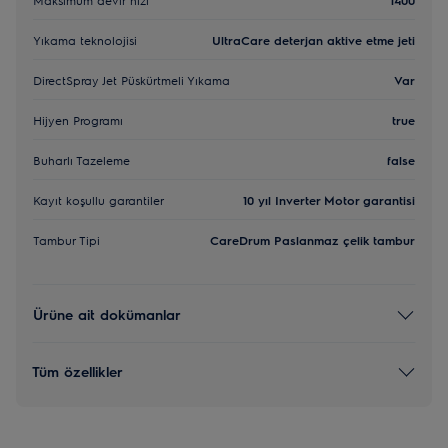
Yıkama teknolojisi
UltraCare deterjan aktive etme jeti
DirectSpray Jet Püskürtmeli Yıkama
Var
Hijyen Programı
true
Buharlı Tazeleme
false
Kayıt koşullu garantiler
10 yıl Inverter Motor garantisi
Tambur Tipi
CareDrum Paslanmaz çelik tambur
Ürüne ait dokümanlar
Tüm özellikler