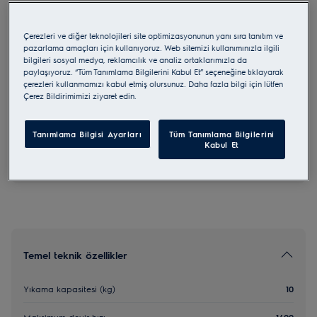
EW8F7417QT
UltraCare 800
Çerezleri ve diğer teknolojileri site optimizasyonunun yanı sıra tanıtım ve
pazarlama amaçları için kullanıyoruz. Web sitemizi kullanımınızla ilgili
bilgileri sosyal medya, reklamcılık ve analiz ortaklarımızla da
3.8 (4)
paylaşıyoruz. “Tüm Tanımlama Bilgilerini Kabul Et” seçeneğine tıklayarak
çerezleri kullanmamızı kabul etmiş olursunuz. Daha fazla bilgi için lütfen
Çerez Bildirimimizi ziyaret edin.
AB Ürün Bilgi Fişi
Tanımlama Bilgisi Ayarları
Tüm Tanımlama Bilgilerini
AB yönetmeliği 2023/988'e göre güvenlik talimatları ve
Kabul Et
güvenlik uyarıları kullanım kılavuzunun 1. ve 2. bölümlerinde
listelenmiştir. Ürünün güvenli kullanımı için kullanım
kılavuzunun tamamını okuyun.
Temel teknik özellikler
Yıkama kapasitesi (kg)
10
Maksimum devir hızı
1400